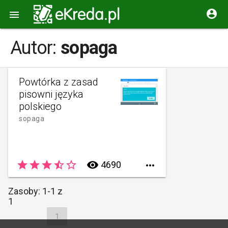


Autor:
sopaga
Powtórka z zasad
pisowni języka
polskiego
sopaga
star
star
star
star_half
star_border
remove_red_eye
4690

Zasoby: 1-1 z
1
1